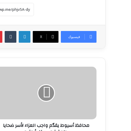
لينكدإن
فيسبوك
‫X
محافظ
أسيوط
يقدّم
واجب
العزاء
لأسر
ضحايا
حادث
تروسيكل
أبوتيج
محافظ أسيوط يقدّم واجب العزاء لأسر ضحايا