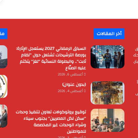
أخر المقالات
مق
ق
السباق الرمضاني 2027 يستعجل الإثارة:
حك
بورصة الترشيحات تشتعل حول “نظام
ر،
ثابت”.. والبطولة النسائية “لغز” يتكتم
عليه الصنّاع
أغسطس 6, 2026
(بدون عنوان)
أغسطس 4, 2026
ب
توقيع بروتوكولات تعاون لتنفيذ وحدات
“سكن لكل المصريين” بجنوب سيناء
وشراء الوحدات غير المخصصة
للمواطنين
أغسطس 3, 2026