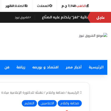
💰
الذهب:
7,140 ج.م
💱
العملات
🕌
الصلاة:
الظهر
عاجل
⚡
الشروق نيوز
⚡
الشروق نيوز
الرئيسية
أخبار مصر
اقتصاد و بورصه
رياضة
فن
الرئيسية
/
صحافة واعلام
/
تهنئة للدكتورة الإعلامية ميادة 
صحافة واعلام
الاعلاميين
التعليم