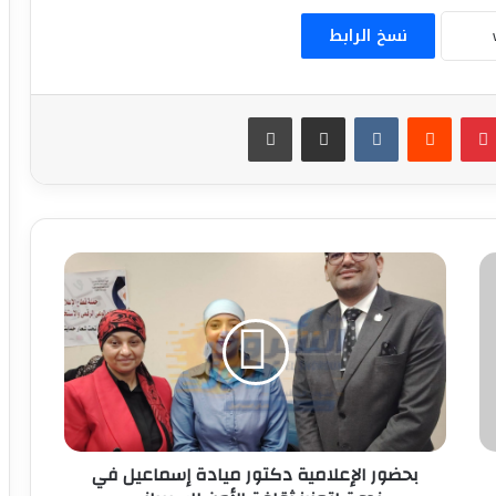
نسخ الرابط
بينتيريست
مشاركة عبر البريد
طباعة
بحضور
الإعلامية
دكتور
ميادة
إسماعيل
في
ندوة
لتعزيز
ثقافة
الأمن
بحضور الإعلامية دكتور ميادة إسماعيل في
السيبراني