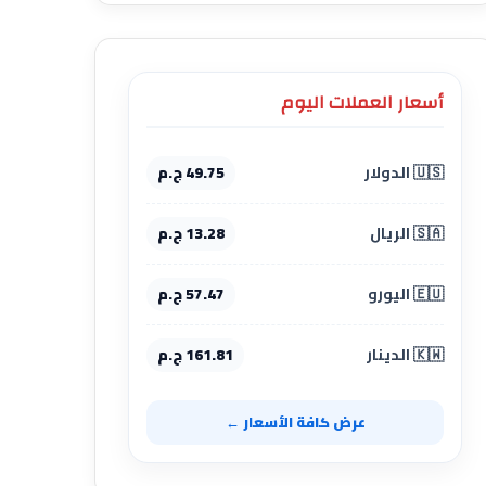
أسعار العملات اليوم
🇺🇸 الدولار
49.75 ج.م
🇸🇦 الريال
13.28 ج.م
🇪🇺 اليورو
57.47 ج.م
🇰🇼 الدينار
161.81 ج.م
عرض كافة الأسعار ←