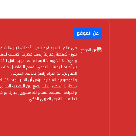
عن الموقع
في عالم يتسارع فيه نبض الأحداث، تبرز «الشرو
نيوز» كمنصة إخبارية رقمية عصرية، صُممت لتمن
وضوحًا لا تشوبه شائبة. لم نعد مجرد ناقل للأخبا
بل أصبحنا رفيقك اليومي لفهم التفاصيل خلف
العناوين، مع التزام راسخ بالدقة، السرعة،
والموضوعية المهنية. نؤمن أن الخبر الجيد لا يُبلغ
فقط، بل يُفهم. لذلك نجمع بين التحديث الفوري
والقراءة العميقة، لنقدم لك محتوى إخباريًا يواك
تطلعات القارئ العربي الذكي.