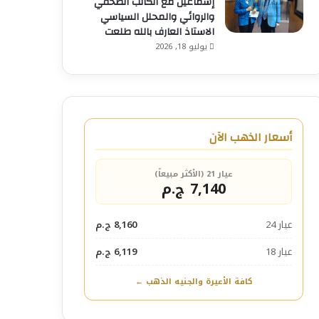
إسماعيل مع الكاتب الصحفي
والروائي والمحلل السياسي
الاستاذ العارف بالله طلعت
يوليو 18, 2026
أسعار الذهب الآن
عيار 21 (الأكثر مبيعاً)
7,140 ج.م
عيار 24
8,160 ج.م
عيار 18
6,119 ج.م
كافة الأعيرة والجنيه الذهب ←