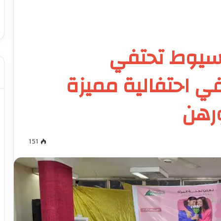
أسيوط تحتفي
في احتفالية مميزة
ورهن
151