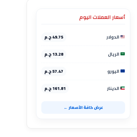
أسعار العملات اليوم
الدولار
49.75 ج.م
الريال
13.28 ج.م
اليورو
57.47 ج.م
الدينار
161.81 ج.م
عرض كافة الأسعار ←