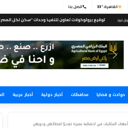
القاهرة:
33°
اتصل بنا
وتوكولات تعاون لتنفيذ وحدات “سكن لكل المصريين” بجنوب سيناء وشر
حوادث و قضايا
محافظات
أخبار دولية
أخبار عربية
الم
مهات المثاليات في احتفالية مميزة تقديرًا لعطائهن ودورهن