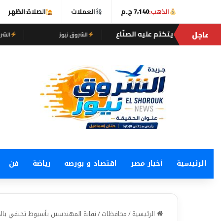
الذهب:
7,140 ج.م
العملات
الصلاة:
الظهر
عاجل
توقيع بر
الشروق نيوز
الشروق نيوز
الرئيسية
أخبار مصر
اقتصاد و بورصه
رياضة
فن
الرئيسية
/
محافظات
/
نقابة المهندسين بأسيوط تحتفي بالأ