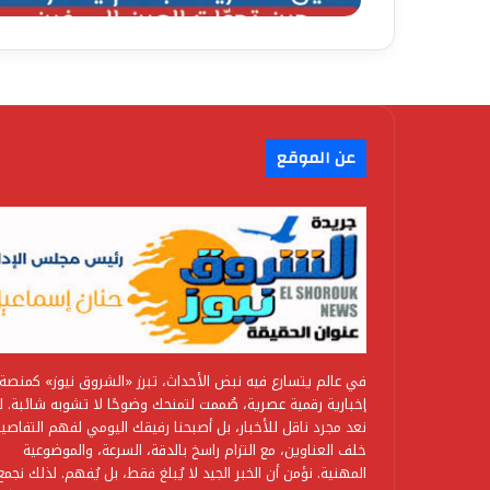
عن الموقع
في عالم يتسارع فيه نبض الأحداث، تبرز «الشروق نيوز» كمنصة
إخبارية رقمية عصرية، صُممت لتمنحك وضوحًا لا تشوبه شائبة. ل
نعد مجرد ناقل للأخبار، بل أصبحنا رفيقك اليومي لفهم التفاصي
خلف العناوين، مع التزام راسخ بالدقة، السرعة، والموضوعية
المهنية. نؤمن أن الخبر الجيد لا يُبلغ فقط، بل يُفهم. لذلك نجمع