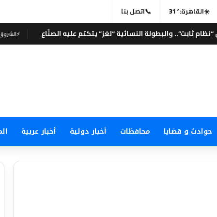
☀️
القاهرة:
31°
📞
اتصل بنا
⚡
الشروق نيوز
حوادث و قضايا
محافظات
أخبار دولية
أخبار عربية
الم