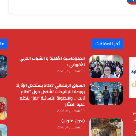
أخر المقالات
مق
الدبلوماسية الأهلية و الشباب العربي
الأفريقي :
أغسطس 7, 2026
السباق الرمضاني 2027 يستعجل الإثارة:
بورصة الترشيحات تشتعل حول “نظام
ثابت”.. والبطولة النسائية “لغز” يتكتم
عليه الصنّاع
أغسطس 6, 2026
م
ل
(بدون عنوان)
أغسطس 4, 2026