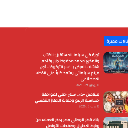
الات مميزة
ثورة في سينما المستقبل: الكاتب
والمخرج محمد محفوظ جابر يقتحم
شاشات العرض بـ “سر التركيبة”.. أول
فيلم سينمائي يعتمد كلياً على الذكاء
الاصطناعى
يوليو 29, 2026
فيتامين «د».. سلاح خفي لمواجهة
حساسية الربيع وحماية الجهاز التنفسي
مايو 3, 2026
بنك قطر الوطني مصر يحذر العملاء من
روابط الاحتيال وصفحات التواصل