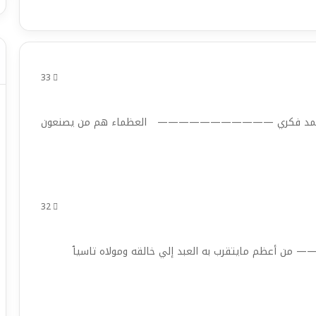
33
 حوار / محمد فكري ——————————— العظماء هم من يصنعون
32
عظم مايتقرب به العبد إلي خالقه ومولاه تاسيٱ