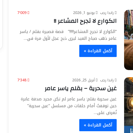
راندا رجب
يونيو 1, 2026
7٬009
الكوارع لا تجرح المشاعر !!
“الكوارع لا تجرح المشاعر!!!!!” قصة قصيرة بقلم / ياسر
عامر ذهب صباح العيد ليرى ذبح عجل لأول مرة في…
أكمل القراءة »
راندا رجب
أبريل 25, 2026
7٬348
غين سحرية – بقلم ياسر عامر
غين سحرية بقلم: ياسر عامر لم تكن مجرد صدفة عابرة
حين توقفتُ أمام حلقات من مسلسل “عين سحرية”
تُعرض على…
أكمل القراءة »