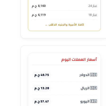
عيار 24
8,160 ج.م
عيار 18
6,119 ج.م
كافة الأعيرة والجنيه الذهب ←
أسعار العملات اليوم
🇺🇸 الدولار
49.75 ج.م
🇸🇦 الريال
13.28 ج.م
🇪🇺 اليورو
57.47 ج.م