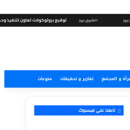
توقيع بروتوكولات تعاون لتنفيذ وحدات “سكن لكل
⚡
الشروق نيوز
رأة و المجتمع
تقارير و تحقيقات
منوعات
تابعنا على فيسبوك