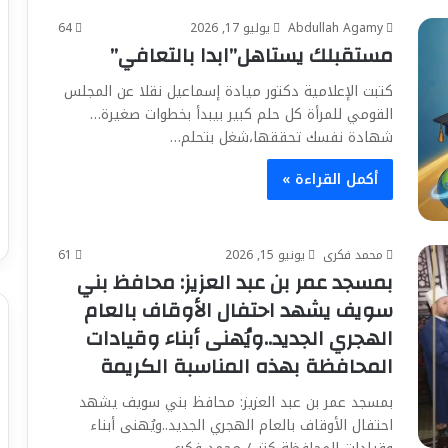
Abdullah Agamy
يوليو 17, 2026
64
مستقبلك يستاهل”ابدا بالتعافي”
كتبت الإعلامية دكتور ميادة إسماعيل نقلا عن المجلس
القومي للمرأة كل حلم كبير بيبدأ بخطوات صغيرة…
شهادة نفسك تحققها،شغل بتحلم…
أكمل القراءة »
محمد فكرى
يونيو 15, 2026
61
بمسجد عمر بن عبد العزيز: محافظ بني
سويف يشهد احتفال الأوقاف بالعام
الهجري الجديد..ويُهنى أبناء وقيادات
المحافظة بهذه المناسبة الكريمة
بمسجد عمر بن عبد العزيز: محافظ بني سويف يشهد
احتفال الأوقاف بالعام الهجري الجديد..ويُهنى أبناء