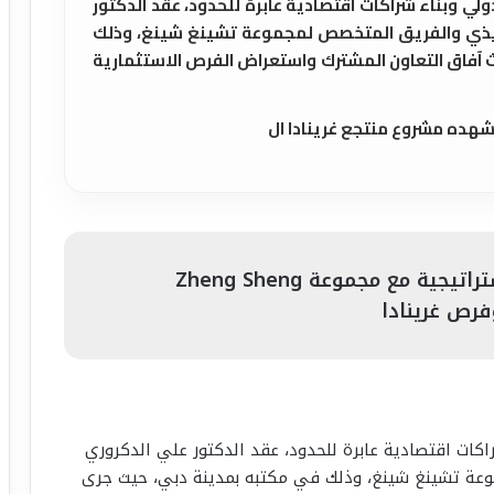
دولي وبناء شراكات اقتصادية عابرة للحدود، عقد الدكتور
نفيذي والفريق المتخصص لمجموعة تشينغ شينغ، وذلك
آفاق التعاون المشترك واستعراض الفرص الاستثمارية
يشهده مشروع منتجع غرينادا ال
د. علي الدكروري يقود مباحثات استراتيجية مع مجموعة Zheng Sheng
فرص غرينادا
اكات اقتصادية عابرة للحدود، عقد الدكتور علي الدكروري
وعة تشينغ شينغ، وذلك في مكتبه بمدينة دبي، حيث جرى