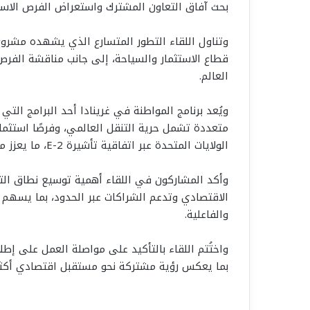
بحث آفاق التعاون المشترك واستعراض الفرص الاستث
وتناول اللقاء التطور المتسارع الذي يشهده مشرو
قطاع الاستثمار والسياحة، إلى جانب مناقشة الفرص
العالم.
ويُعد برنامج المواطنة في غرينادا أحد البرامج التي
متعددة تشمل حرية التنقل العالمي، وفرصًا استثمار
الولايات المتحدة عبر اتفاقية تأشيرة E-2، ما يعزز من جاذبيته على مستوى المستثمرين الدوليين.
وأكد المشاركون في اللقاء أهمية توسيع نطاق الت
الاقتصادي وتدعم الشراكات عبر الحدود، بما يسهم 
والفاعلية.
واختُتم اللقاء بالتأكيد على مواصلة العمل على إطل
بما يعكس رؤية مشتركة نحو مستقبل اقتصادي أكثر ان