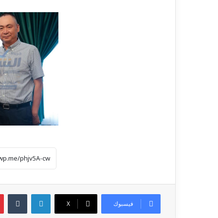
لينكدإن
فيسبوك
‫X