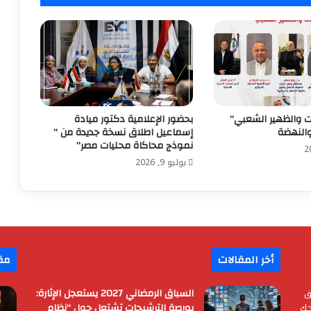
ت والظهير الشعبي”
بحضور الإعلامية دكتور ميادة
والنهضة
إسماعيل اطلاق نسخة جديدة من ”
نموذج محاكاة محليات مصر”
يوليو 9, 2026
أخر المقالات
مق
ق
السباق الرمضاني 2027 يستعجل الإثارة:
حك
بورصة الترشيحات تشتعل حول “نظام