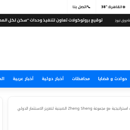
☀️
القاهرة:
38°
📞
اتصل بنا
 بروتوكولات تعاون لتنفيذ وحدات “سكن لكل المصريين” بجنوب سيناء 
حوادث و قضايا
محافظات
أخبار دولية
أخبار عربية
الم
د. علي الدكروري يقود مباحثات استراتيجية مع مجموعة Zheng Sheng الصينية لتعزيز الاستثمار الدولي