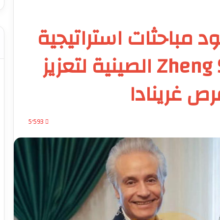
د مباحثات استراتيجية
مع مجموعة Zheng Sheng الصينية لتعزيز
رص غرينادا
5٬593