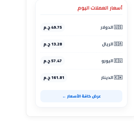
أسعار العملات اليوم
🇺🇸 الدولار
49.75 ج.م
🇸🇦 الريال
13.28 ج.م
🇪🇺 اليورو
57.47 ج.م
🇰🇼 الدينار
161.81 ج.م
عرض كافة الأسعار ←