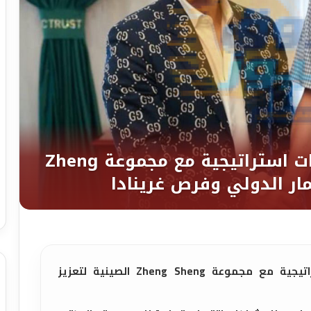
علي الدكروري يقود مباحثات استراتيجية مع مجموعة Zheng Sheng الصينية لتعزيز