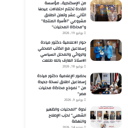
من الإسكندرية.. مؤسسة
القادة تختتم احتفالات عيدها
الثاني عشر وتعلن انطلاق
مشروعي “الأسرة المنتجة”
و”محاكاة المحليات”
يوليو 19, 2026
حوار الاعلامية دكتور ميادة
إسماعيل مع الكاتب الصحفي
والروائي والمحلل السياسي
الاستاذ العارف بالله طلعت
يوليو 18, 2026
بحضور الإعلامية دكتور ميادة
إسماعيل اطلاق نسخة جديدة
من ” نموذج محاكاة محليات
مصر”
يوليو 9, 2026
ندوة “المحليات والظهير
الشعبي” لحزب الإصلاح
والنهضة
يونيو 14, 2026