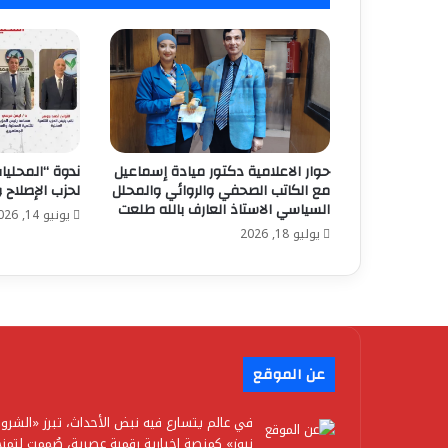
حوار الاعلامية دكتور ميادة إسماعيل
ندوة “المحليا
مع الكاتب الصحفي والروائي والمحلل
لحزب الإصلاح 
السياسي الاستاذ العارف بالله طلعت
يونيو 14, 2026
يوليو 18, 2026
عن الموقع
في عالم يتسارع فيه نبض الأحداث، تبرز «الشرو
نيوز» كمنصة إخبارية رقمية عصرية، صُممت لتمن