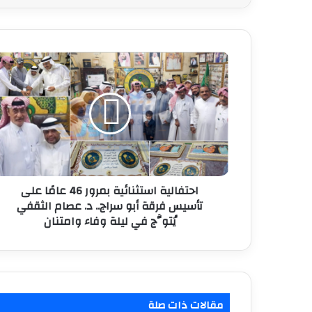
احتفالية
استثنائية
بمرور
46
عامًا
على
تأسيس
فرقة
أبو
سراج..
احتفالية استثنائية بمرور 46 عامًا على
د.
تأسيس فرقة أبو سراج.. د. عصام الثقفي
عصام
يُتوَّج في ليلة وفاء وامتنان
الثقفي
يُتوَّج
في
ليلة
وفاء
مقالات ذات صلة
وامتنان