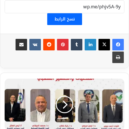
نسخ الرابط
لينكدإن
بينتيريست
مشاركة عبر البريد
طباعة
ندوة
"المحليات
والظهير
الشعبي"
لحزب
الإصلاح
والنهضة