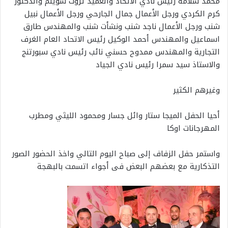
محمد سلامة رئيس نادي الاتحاد والعميد ثروت سويلم والدكتور
كرم الكردي ورجل الأعمال جمال الجارحي ورجل الأعمال نبيل
شنب ورجل الأعمال ناجد شنب ونشأت شنب والمهندس طارق
اسماعيل والمهندس أحمد الوكيل رئيس الاتحاد العام الغرف
التجارية والمهندس ممدوح حسني نائب رئيس نادي سبورتنج
والاستاذ سيد سمرا رئيس نادي الجياد
وغيرهم الكثير
أحيا الحفل الميجا ستار وائل جسار ومحمود الليثي ومطرب
المهرجانات اوكا
واستمر حفل الزفاف إلى صباح اليوم التالي واخذ الحضور الصور
التذكارية مع بعضهم البعض فى أجواء اتسمت بالبهجة