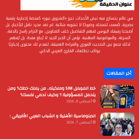
في عالم يتسارع فيه نبض الأحداث، تبرز «الشروق نيوز» كمنصة إخبارية رقمية
عصرية، صُممت لتمنحك وضوحًا لا تشوبه شائبة. لم نعد مجرد ناقل للأخبار، بل
أصبحنا رفيقك اليومي لفهم التفاصيل خلف العناوين، مع التزام راسخ بالدقة،
السرعة، والموضوعية المهنية. نؤمن أن الخبر الجيد لا يُبلغ فقط، بل يُفهم.
لذلك نجمع بين التحديث الفوري والقراءة العميقة، لنقدم لك محتوى إخباريًا
يواكب تطلعات القارئ العربي الذكي.
أخر المقالات
خط الموبايل SIM وملكيته.. من يملك خطك؟ ومن
يتحمل المسؤولية ؟ وكيف تحمي نفسك؟
أغسطس 8, 2026
الدبلوماسية الأهلية و الشباب العربي الأفريقي :
أغسطس 7, 2026