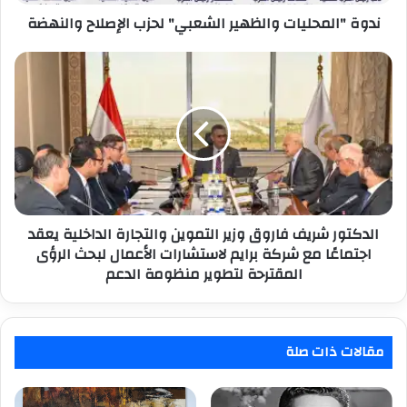
ندوة "المحليات والظهير الشعبي" لحزب الإصلاح والنهضة
الدكتور
شريف
فاروق
وزير
التموين
والتجارة
الداخلية
يعقد
اجتماعًا
مع
الدكتور شريف فاروق وزير التموين والتجارة الداخلية يعقد
شركة
اجتماعًا مع شركة برايم لاستشارات الأعمال لبحث الرؤى
برايم
المقترحة لتطوير منظومة الدعم
لاستشارات
الأعمال
لبحث
الرؤى
مقالات ذات صلة
المقترحة
لتطوير
منظومة