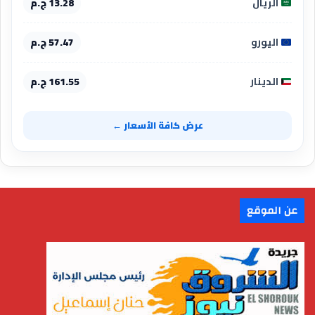
الريال
13.28 ج.م
اليورو
57.47 ج.م
الدينار
161.55 ج.م
عرض كافة الأسعار ←
عن الموقع