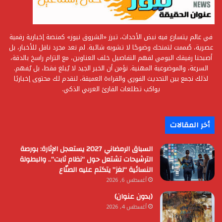
في عالم يتسارع فيه نبض الأحداث، تبرز «الشروق نيوز» كمنصة إخبارية رقمية
عصرية، صُممت لتمنحك وضوحًا لا تشوبه شائبة. لم نعد مجرد ناقل للأخبار، بل
أصبحنا رفيقك اليومي لفهم التفاصيل خلف العناوين، مع التزام راسخ بالدقة،
السرعة، والموضوعية المهنية. نؤمن أن الخبر الجيد لا يُبلغ فقط، بل يُفهم.
لذلك نجمع بين التحديث الفوري والقراءة العميقة، لنقدم لك محتوى إخباريًا
يواكب تطلعات القارئ العربي الذكي.
أخر المقالات
السباق الرمضاني 2027 يستعجل الإثارة: بورصة
الترشيحات تشتعل حول “نظام ثابت”.. والبطولة
النسائية “لغز” يتكتم عليه الصنّاع
أغسطس 6, 2026
(بدون عنوان)
أغسطس 4, 2026