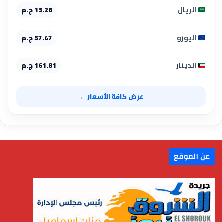
الريال
13.28 ج.م
اليورو
57.47 ج.م
الدينار
161.81 ج.م
عرض كافة الأسعار ←
عن الموقع