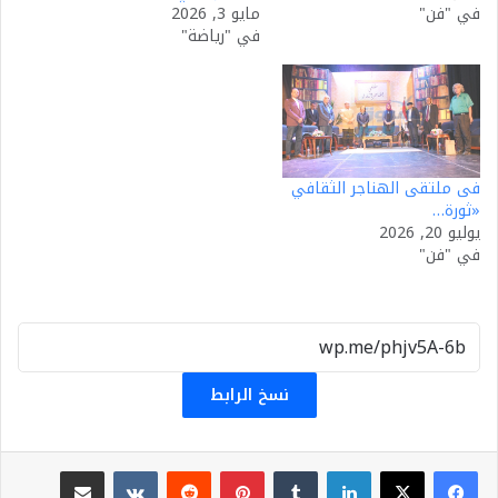
في "فن"
مايو 3, 2026
في "رياضة"
فى ملتقى الهناجر الثقافي
«ثورة…
يوليو 20, 2026
في "فن"
نسخ الرابط
لينكدإن
بينتيريست
مشاركة عبر البريد