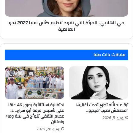
كأس
آسيا
2027
نحو
مي الهلابي.. المرأة التي تقود تنظيم كأس آسيا 2027 نحو
العالمية
العالمية
مقالات ذات صلة
آية عبد الله تطرح أحدث أغانيها
احتفالية استثنائية بمرور 46 عامًا
”محصلش نصيب”فيديو…
على تأسيس فرقة أبو سراج.. د.
عصام الثقفي يُتوَّج في ليلة وفاء
يونيو 5, 2026
وامتنان
يونيو 26, 2026