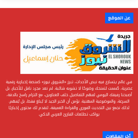
عن الموقع
في عالم يتسارع فيه نبض الأحداث، تبرز «الشروق نيوز» كمنصة إخبارية رقمية
عصرية، صُممت لتمنحك وضوحًا لا تشوبه شائبة. لم نعد مجرد ناقل للأخبار، بل
أصبحنا رفيقك اليومي لفهم التفاصيل خلف العناوين، مع التزام راسخ بالدقة،
السرعة، والموضوعية المهنية. نؤمن أن الخبر الجيد لا يُبلغ فقط، بل يُفهم.
لذلك نجمع بين التحديث الفوري والقراءة العميقة، لنقدم لك محتوى إخباريًا
يواكب تطلعات القارئ العربي الذكي.
أخر المقالات