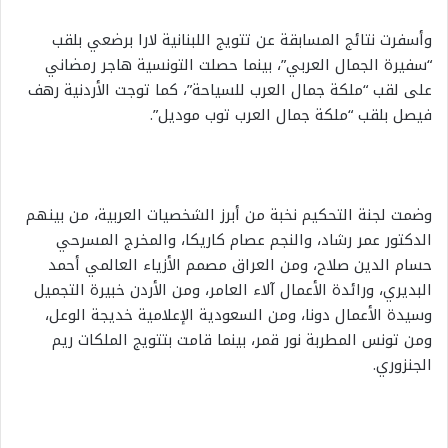
وأسفرت نتائج المسابقة عن تتويج اللبنانية لارا برضعي بلقب
“سفيرة الجمال العربي”، بينما حصلت التونسية هاجر رمضاني
على لقب “ملكة جمال العرب للسياحة”، كما توجت الأردنية رهف
فيصل بلقب “ملكة جمال العرب توب موديل”.
وضمت لجنة التحكيم نخبة من أبرز الشخصيات العربية، من بينهم
الدكتور عمر رشاد، والنجم عصام كاريكا، والمخرج المسرحي
حسام الدين صلاح، ومن العراق مصمم الأزياء العالمي أحمد
البديري، ورائدة الأعمال آلاء العامر، ومن الأردن خبيرة التجميل
وسيدة الأعمال دونا، ومن السعودية الإعلامية خديجة الوعل،
ومن تونس المطربة نور قمر، بينما قامت بتتويج الملكات ريم
الجنزوري.