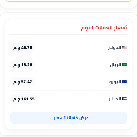
أسعار العملات اليوم
الدولار
49.75 ج.م
الريال
13.28 ج.م
اليورو
57.47 ج.م
الدينار
161.55 ج.م
عرض كافة الأسعار ←