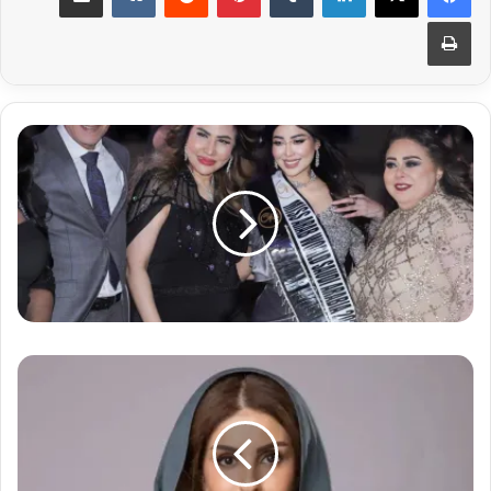
طباعة
مي
الهلابي..
المرأة
التي
تقود
تنظيم