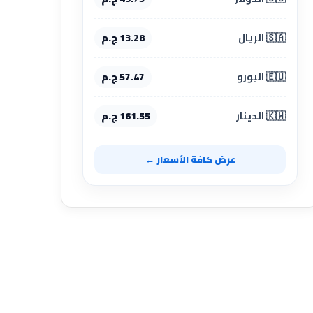
🇸🇦 الريال
13.28 ج.م
🇪🇺 اليورو
57.47 ج.م
🇰🇼 الدينار
161.55 ج.م
عرض كافة الأسعار ←