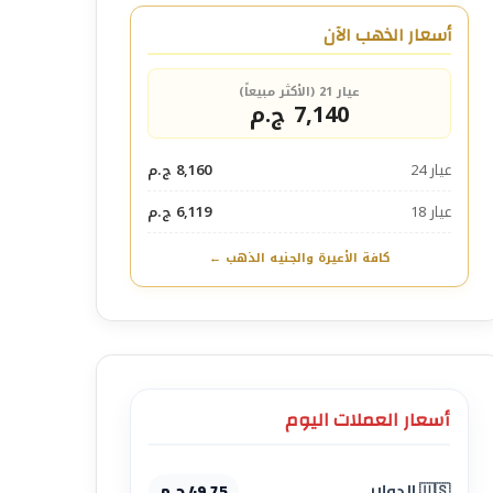
أسعار الذهب الآن
عيار 21 (الأكثر مبيعاً)
7,140 ج.م
عيار 24
8,160 ج.م
عيار 18
6,119 ج.م
كافة الأعيرة والجنيه الذهب ←
أسعار العملات اليوم
🇺🇸 الدولار
49.75 ج.م