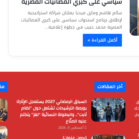
سياسي على كبري الفضائيات المصرية
سالم هاشم ومازن ميديا يعلنان شراكة استراتيجية
لإطلاق برنامج استجواب سياسي على كبري الفضائيات
المصرية محمد حبيب في خطوة إعلامية…
أكمل القراءة »
أخر المقالات
مق
ق
السباق الرمضاني 2027 يستعجل الإثارة:
حك
بورصة الترشيحات تشتعل حول “نظام
ر،
ثابت”.. والبطولة النسائية “لغز” يتكتم
عليه الصنّاع
أغسطس 6, 2026
(بدون عنوان)