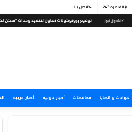
☀️
القاهرة:
24°
📞
اتصل بنا
توقيع بروتوكولات تعاون لتنفيذ وحدات “سكن لكل المصريين” بج
حوادث و قضايا
محافظات
أخبار دولية
أخبار عربية
الم