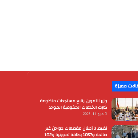
الات مميزة
وزير التموين يتابع مستجدات منظومة
كارت الخدمات الحكومية الموحد
مايو 11, 2026
تضبط 3 أطنان مقطعات دواجن غير
صالحة و1057 بطاقة تموينية و102