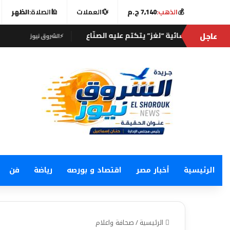
💰
الذهب:
7,140 ج.م
💱
العملات
🕌
الصلاة:
الظهر
عاجل
⚡
الشروق نيوز
⚡
الشروق نيوز
الرئيسية
أخبار مصر
اقتصاد و بورصه
رياضة
فن
الرئيسية
/
صحافة واعلام