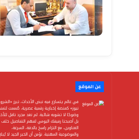
عن الموقع
في عالم يتسارع فيه نبض الأحداث، تبرز «الشرو
نيوز» كمنصة إخبارية رقمية عصرية، صُممت لتمن
وضوحًا لا تشوبه شائبة. لم نعد مجرد ناقل للأخبا
بل أصبحنا رفيقك اليومي لفهم التفاصيل خلف
العناوين، مع التزام راسخ بالدقة، السرعة،
والموضوعية المهنية. نؤمن أن الخبر الجيد لا يُبلغ